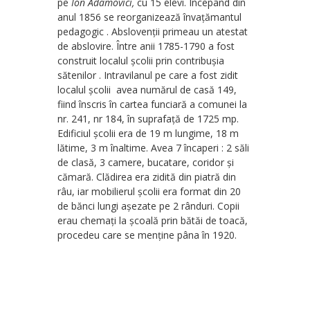
pe
Ion Adamovici,
cu 15 elevi. Începând din
anul 1856 se reorganizează învațămantul
pedagogic . Abslovenții primeau un atestat
de abslovire. Între anii 1785-1790 a fost
construit localul școlii prin contribușia
sătenilor . Intravilanul pe care a fost zidit
localul școlii avea numărul de casă 149,
fiind înscris în cartea funciară a comunei la
nr. 241, nr 184, în suprafață de 1725 mp.
Edificiul școlii era de 19 m lungime, 18 m
lătime, 3 m înaltime. Avea 7 încaperi : 2 săli
de clasă, 3 camere, bucatare, coridor și
cămară. Clădirea era zidită din piatră din
râu, iar mobilierul școlii era format din 20
de bănci lungi așezate pe 2 rânduri. Copii
erau chemați la școală prin bătăi de toacă,
procedeu care se menține pâna în 1920.